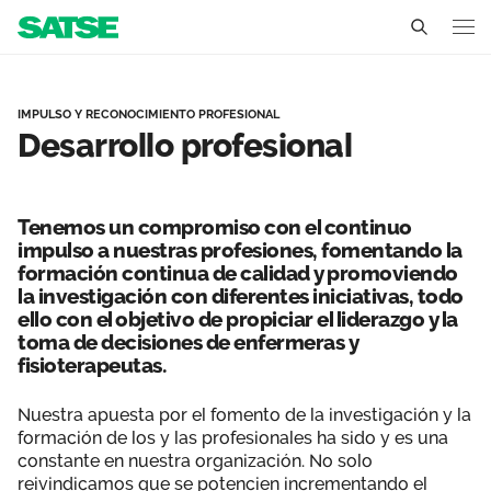
Desarrollo profesional - L
La Rioja
IMPULSO Y RECONOCIMIENTO PROFESIONAL
Desarrollo profesional
Conócenos
Un sindicato profesional e independiente
Nuestro trabajo
Tenemos un compromiso con el continuo
Delegados Sindicales
impulso a nuestras profesiones, fomentando la
Ámbitos de negociación
Qué ofrecemos
formación continua de calidad y promoviendo
Estructura organizativa
la investigación con diferentes iniciativas, todo
Secciones sindicales
Actualidad
ello con el objetivo de propiciar el liderazgo y la
toma de decisiones de enfermeras y
Transparencia
Servicios
fisioterapeutas.
Temas
Contáctanos
Ventajas
Nuestra apuesta por el fomento de la investigación y la
Noticias
formación de los y las profesionales ha sido y es una
constante en nuestra organización. No solo
Sala de prensa
reivindicamos que se potencien incrementando el