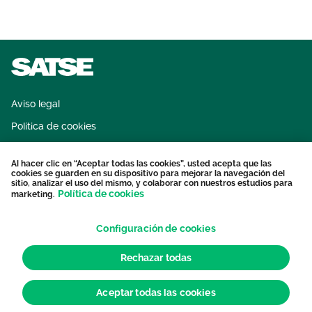
Aviso legal
Política de cookies
Sistema interno de información
Al hacer clic en “Aceptar todas las cookies”, usted acepta que las
Protección datos personales
cookies se guarden en su dispositivo para mejorar la navegación del
sitio, analizar el uso del mismo, y colaborar con nuestros estudios para
Contacto
Política de cookies
marketing.
Configuración de cookies
Rechazar todas
Aceptar todas las cookies
© 2026 Sindicato de Enfermería. Todos los derechos reservados.