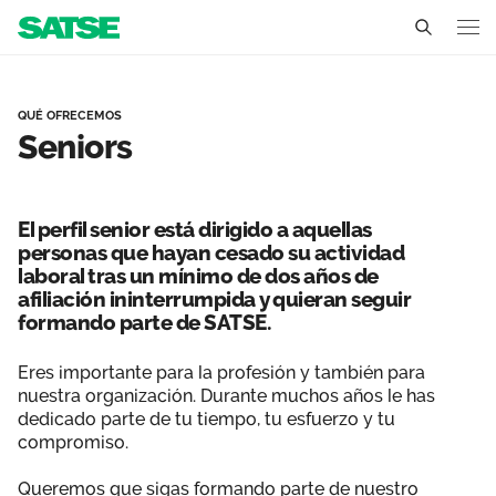
Seniors - La Rioja
La Rioja
QUÉ OFRECEMOS
Seniors
Conócenos
Un sindicato profesional e independiente
Nuestro trabajo
El perfil senior está dirigido a aquellas
Delegados Sindicales
personas que hayan cesado su actividad
Ámbitos de negociación
Qué ofrecemos
laboral tras un mínimo de dos años de
Estructura organizativa
afiliación ininterrumpida y quieran seguir
Secciones sindicales
Actualidad
formando parte de SATSE.
Transparencia
Servicios
Temas
Eres importante para la profesión y también para
Contáctanos
nuestra organización. Durante muchos años le has
Ventajas
dedicado parte de tu tiempo, tu esfuerzo y tu
Noticias
compromiso.
Sala de prensa
Queremos que sigas formando parte de nuestro