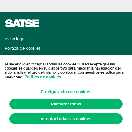
Área privada
Documentos
Publicaciones
Únete
Vídeos
Aviso legal
Política de cookies
Sistema interno de información
Al hacer clic en “Aceptar todas las cookies”, usted acepta que las
Protección datos personales
cookies se guarden en su dispositivo para mejorar la navegación del
sitio, analizar el uso del mismo, y colaborar con nuestros estudios para
Contacto
Política de cookies
marketing.
Configuración de cookies
Rechazar todas
Aceptar todas las cookies
© 2026 Sindicato de Enfermería. Todos los derechos reservados.