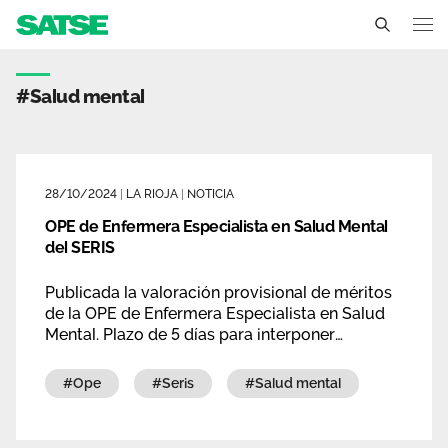
Etiqueta - La Rioja
La Rioja
#salud mental
Conócenos
Un sindicato profesional e independiente
Nuestro trabajo
28/10/2024
|
LA RIOJA
|
NOTICIA
Delegados Sindicales
OPE de Enfermera Especialista en Salud Mental
Ámbitos de negociación
Qué ofrecemos
del SERIS
Estructura organizativa
Secciones sindicales
Actualidad
Publicada la valoración provisional de méritos
Transparencia
de la OPE de Enfermera Especialista en Salud
Servicios
Temas
Mental. Plazo de 5 días para interponer
Contáctanos
reclamaciones contra las puntuaciones
Ventajas
obtenidas.
Noticias
#ope
#seris
#salud mental
Sala de prensa