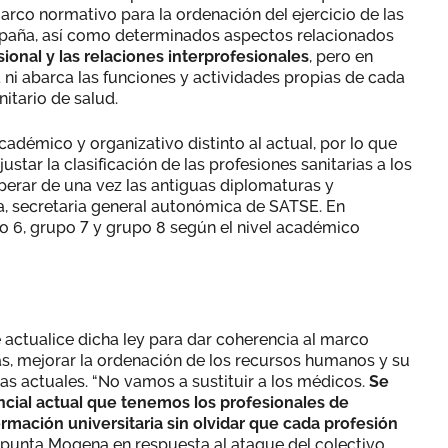
arco normativo para la ordenación del ejercicio de las
España, así como determinados aspectos relacionados
sional y las relaciones interprofesionales
, pero en
 ni abarca las funciones y actividades propias de cada
nitario de salud.
adémico y organizativo distinto al actual, por lo que
ustar la clasificación de las profesiones sanitarias a los
uperar de una vez las antiguas diplomaturas y
na, secretaria general autonómica de SATSE. En
po 6, grupo 7 y grupo 8 según el nivel académico
actualice dicha ley para dar coherencia al marco
ias, mejorar la ordenación de los recursos humanos y su
as actuales. “No vamos a sustituir a los médicos.
Se
cial actual que tenemos los profesionales de
rmación universitaria sin olvidar que cada profesión
 apunta Mogena en respuesta al ataque del colectivo