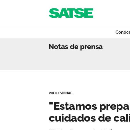
Navegación
Saltar al contenido
Conóc
"Estamos preparad
Notas de prensa
Conócenos
Nuestro trabajo
PROFESIONAL
Qué ofrecemos
"Estamos prepa
cuidados de cali
Actualidad