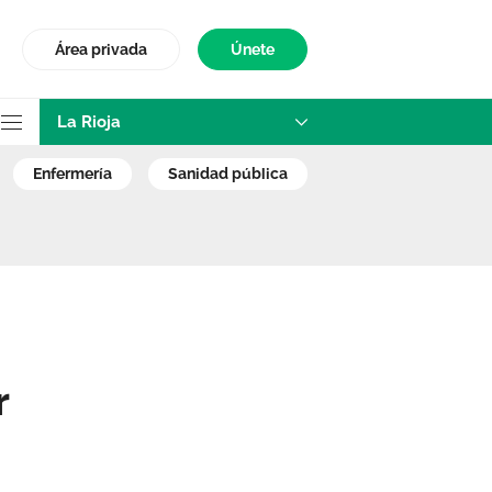
Área privada
Únete
La Rioja
a dar cuidados de 
enfermería
sanidad pública
r