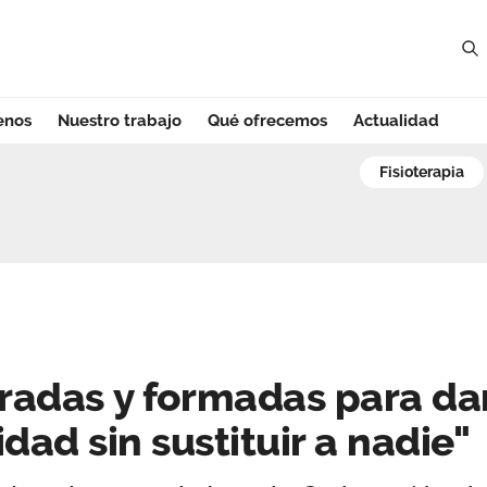
enos
Nuestro trabajo
Qué ofrecemos
Actualidad
as y formadas par
fisioterapia
radas y formadas para da
dad sin sustituir a nadie"